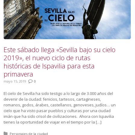
Este sábado llega «Sevilla bajo su cielo
2019», el nuevo ciclo de rutas
históricas de Ispavilia para esta
primavera
mayo 15, 2019
0
El cielo de Sevilla ha sido testigo a lo largo de 3.000 años del
devenir de la ciudad: fenicios, tartesos, cartagineses,
romanos, godos, árabes, castellanos, genoveses, judíos… un
cielo que ha visto pasar pueblos y culturas por una ciudad
imán que ha sido crisol de civilizaciones. Ahora con Ispavilia
tienes la oportunidad de viajar en el tiempo por la […]
Posted in:
Personajes de la ciudad