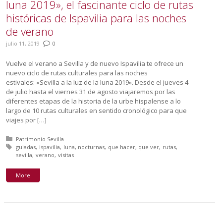
luna 2019», el fascinante ciclo de rutas
históricas de Ispavilia para las noches
de verano
julio 11, 2019
0
Vuelve el verano a Sevilla y de nuevo Ispavilia te ofrece un
nuevo ciclo de rutas culturales para las noches
estivales: «Sevilla a la luz de la luna 2019». Desde el jueves 4
de julio hasta el viernes 31 de agosto viajaremos por las
diferentes etapas de la historia de la urbe hispalense a lo
largo de 10 rutas culturales en sentido cronológico para que
viajes por […]
Posted in:
Patrimonio Sevilla
Tagged with:
guiadas
ispavilia
luna
nocturnas
que hacer
que ver
rutas
sevilla
verano
visitas
More