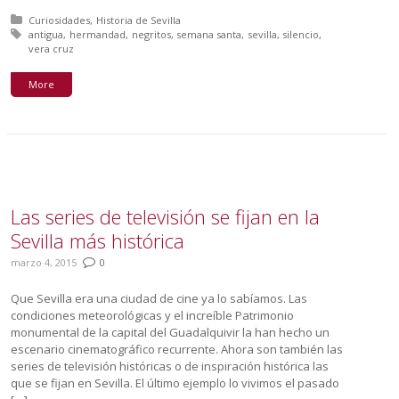
Posted in:
Curiosidades
Historia de Sevilla
Tagged with:
antigua
hermandad
negritos
semana santa
sevilla
silencio
vera cruz
More
Las series de televisión se fijan en la
Sevilla más histórica
marzo 4, 2015
0
Que Sevilla era una ciudad de cine ya lo sabíamos. Las
condiciones meteorológicas y el increíble Patrimonio
monumental de la capital del Guadalquivir la han hecho un
escenario cinematográfico recurrente. Ahora son también las
series de televisión históricas o de inspiración histórica las
que se fijan en Sevilla. El último ejemplo lo vivimos el pasado