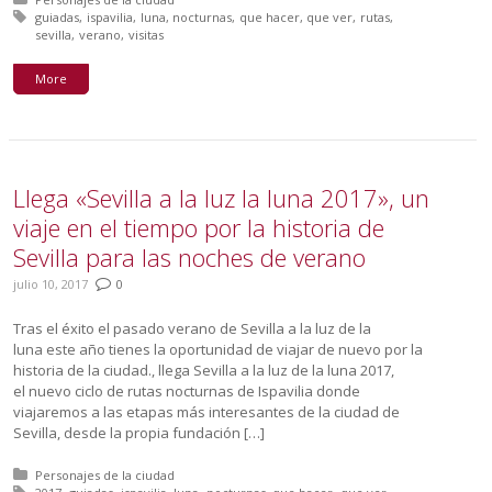
Tagged with:
guiadas
ispavilia
luna
nocturnas
que hacer
que ver
rutas
sevilla
verano
visitas
More
Llega «Sevilla a la luz la luna 2017», un
viaje en el tiempo por la historia de
Sevilla para las noches de verano
julio 10, 2017
0
Tras el éxito el pasado verano de Sevilla a la luz de la
luna este año tienes la oportunidad de viajar de nuevo por la
historia de la ciudad., llega Sevilla a la luz de la luna 2017,
el nuevo ciclo de rutas nocturnas de Ispavilia donde
viajaremos a las etapas más interesantes de la ciudad de
Sevilla, desde la propia fundación […]
Posted in:
Personajes de la ciudad