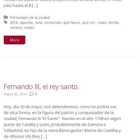
julio hasta el 8 […]
Posted in:
Personajes de la ciudad
Tagged with:
2016
ispavilia
luna
nocturnas
que hacer
que ver
rutas
sevilla
verano
visitas
More
Fernando III, el rey santo.
mayo 30, 2016
0
Hoy, día 30 de mayo, nos detendremos, como no podría ser
de otra forma, en la figura del patrón y conquistador de la
ciudad, Fernando III “El Santo”. Nacido en el año 1199 en algún
punto de Castilla y León, probablemente de Zamora o
Valladolid, es hijo de la reina Berenguela I (Reina de Castilla) y
de Alfonso VIII (Rey […]