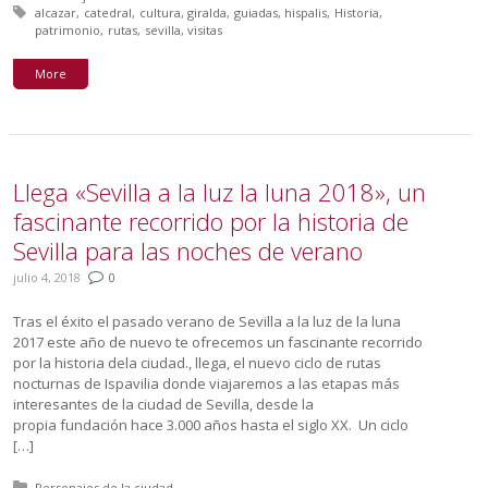
Tagged with:
alcazar
catedral
cultura
giralda
guiadas
hispalis
Historia
patrimonio
rutas
sevilla
visitas
More
Llega «Sevilla a la luz la luna 2018», un
fascinante recorrido por la historia de
Sevilla para las noches de verano
julio 4, 2018
0
Tras el éxito el pasado verano de Sevilla a la luz de la luna
2017 este año de nuevo te ofrecemos un fascinante recorrido
por la historia dela ciudad., llega, el nuevo ciclo de rutas
nocturnas de Ispavilia donde viajaremos a las etapas más
interesantes de la ciudad de Sevilla, desde la
propia fundación hace 3.000 años hasta el siglo XX. Un ciclo
[…]
Posted in:
Personajes de la ciudad