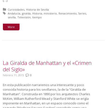
[…]
Posted in:
Curiosidades
Historia de Sevilla
Tagged with:
Andalucía
giralda
Historia
ministerio
Renacimiento
Series
sevilla
Televisión
tiempo
More
La Giralda de Manhattan y el «Crimen
del Siglo»
febrero 11, 2015
0
En esta publicación narraremos una interesante y poco
conocida historia para los sevillanos, la de la “Giralda de
Manhattan”. Construida en 1890 por los arquitectos Charles
McKim, William Rutherford Mead y Stanford White se erigía
imponente en Manhattan, en un espacio conocido como el
segundo “Madison Square Garden” concebido como una