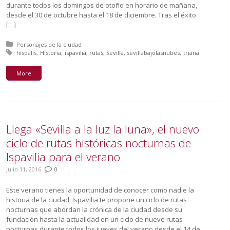
durante todos los domingos de otoño en horario de mañana,
desde el 30 de octubre hasta el 18 de diciembre. Tras el éxito
[…]
Posted in:
Personajes de la ciudad
Tagged with:
hispalis
Historia
ispavilia
rutas
sevilla
sevillabajolasnubes
triana
More
Llega «Sevilla a la luz la luna», el nuevo
ciclo de rutas históricas nocturnas de
Ispavilia para el verano
julio 11, 2016
0
Este verano tienes la oportunidad de conocer como nadie la
historia de la ciudad. Ispavilia te propone un ciclo de rutas
nocturnas que abordan la crónica de la ciudad desde su
fundación hasta la actualidad en un ciclo de nueve rutas
nocturnas durante todos los jueves del verano desde el 14 de