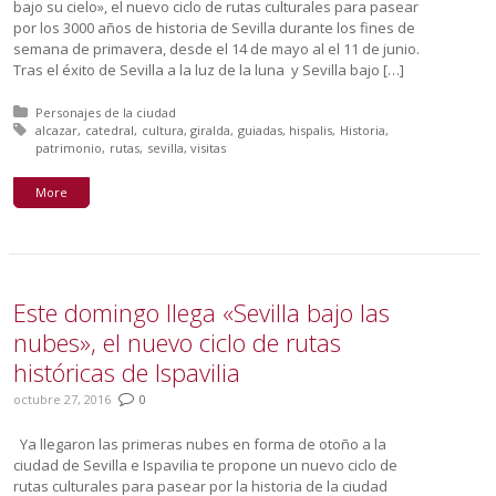
bajo su cielo», el nuevo ciclo de rutas culturales para pasear
por los 3000 años de historia de Sevilla durante los fines de
semana de primavera, desde el 14 de mayo al el 11 de junio.
Tras el éxito de Sevilla a la luz de la luna y Sevilla bajo […]
Posted in:
Personajes de la ciudad
Tagged with:
alcazar
catedral
cultura
giralda
guiadas
hispalis
Historia
patrimonio
rutas
sevilla
visitas
More
Este domingo llega «Sevilla bajo las
nubes», el nuevo ciclo de rutas
históricas de Ispavilia
octubre 27, 2016
0
Ya llegaron las primeras nubes en forma de otoño a la
ciudad de Sevilla e Ispavilia te propone un nuevo ciclo de
rutas culturales para pasear por la historia de la ciudad