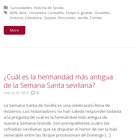
Posted in:
Curiosidades
Historia de Sevilla
Tagged with:
ADN
Arte
Cervantes
Cortadillo
Felipe II
giralda
Giraldillo
Historia
Literatura
Quijote
Rinconete
sevilla
Tumba
More
¿Cuál es la hermandad más antigua
de la Semana Santa sevillana?
marzo 10, 2015
0
La Semana Santa de Sevilla es una celebración llena de
misterios. Los historiadores no han sabido responder todavía
a la pregunta de cuál es la hermandad más antigua de
nuestra Semana Grande. Son principalmente cuatro las
cofradías sevillanas que se disputan el honor de ser la más
venerable entre las 60 que procesionan de Domingo […]