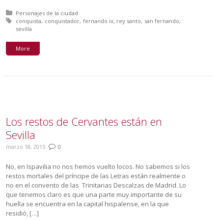
Posted in:
Personajes de la ciudad
Tagged with:
conquista
conquistador
fernando iii
rey santo
san fernando
sevilla
More
Los restos de Cervantes están en
Sevilla
marzo 18, 2015
0
No, en Ispavilia no nos hemos vuelto locos. No sabemos si los
restos mortales del príncipe de las Letras están realmente o
no en el convento de las Trinitarias Descalzas de Madrid. Lo
que tenemos claro es que una parte muy importante de su
huella se encuentra en la capital hispalense, en la que
residió, […]