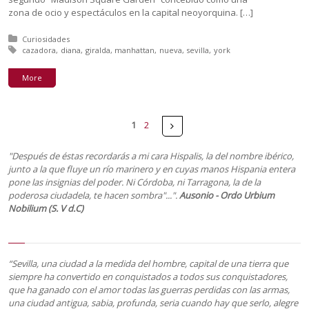
zona de ocio y espectáculos en la capital neoyorquina. […]
Posted in:
Curiosidades
Tagged with:
cazadora
diana
giralda
manhattan
nueva
sevilla
york
More
Pages
Next
1
2
"Después de éstas recordarás a mi cara Hispalis, la del nombre ibérico,
junto a la que fluye un río marinero y en cuyas manos Hispania entera
pone las insignias del poder. Ni Córdoba, ni Tarragona, la de la
poderosa ciudadela, te hacen sombra"...".
Ausonio - Ordo Urbium
Nobilium (S. V d.C)
“Sevilla, una ciudad a la medida del hombre, capital de una tierra que
siempre ha convertido en conquistados a todos sus conquistadores,
que ha ganado con el amor todas las guerras perdidas con las armas,
una ciudad antigua, sabia, profunda, seria cuando hay que serlo, alegre