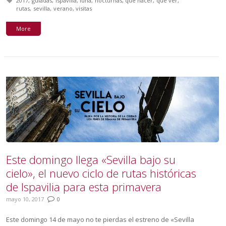
Tagged with:
2017
guiadas
ispavilia
luna
nocturnas
que hacer
que ver
rutas
sevilla
verano
visitas
More
Este domingo llega «Sevilla bajo su
cielo», el nuevo ciclo de rutas históricas
de Ispavilia para esta primavera
mayo 10, 2017
0
Este domingo 14 de mayo no te pierdas el estreno de «Sevilla