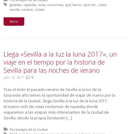
Tagged with:
guiadas
ispavilia
luna
nocturnas
que hacer
que ver
rutas
sevilla
verano
visitas
More
Llega «Sevilla a la luz la luna 2017», un
viaje en el tiempo por la historia de
Sevilla para las noches de verano
julio 10, 2017
0
Tras el éxito el pasado verano de Sevilla a la luz de la
luna este año tienes la oportunidad de viajar de nuevo por la
historia de la ciudad., llega Sevilla a la luz de la luna 2017,
el nuevo ciclo de rutas nocturnas de Ispavilia donde
viajaremos a las etapas más interesantes de la ciudad de
Sevilla, desde la propia fundación […]
Posted in:
Personajes de la ciudad