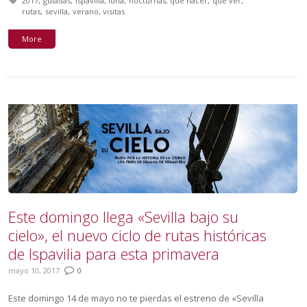
Tagged with:
2017
guiadas
ispavilia
luna
nocturnas
que hacer
que ver
rutas
sevilla
verano
visitas
More
Este domingo llega «Sevilla bajo su
cielo», el nuevo ciclo de rutas históricas
de Ispavilia para esta primavera
mayo 10, 2017
0
Este domingo 14 de mayo no te pierdas el estreno de «Sevilla