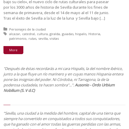
bajo su cielo», el nuevo ciclo de rutas culturales para pasear
por los 3000 años de historia de Sevilla durante los fines de
semana de primavera, desde el 14 de mayo al el 11 de junio.
Tras el éxito de Sevilla a la luz de la luna y Sevilla bajo […]
Posted in:
Personajes de la ciudad
Tagged with:
alcazar
catedral
cultura
giralda
guiadas
hispalis
Historia
patrimonio
rutas
sevilla
visitas
More
"Después de éstas recordarás a mi cara Hispalis, la del nombre ibérico,
junto a la que fluye un río marinero y en cuyas manos Hispania entera
pone las insignias del poder. Ni Córdoba, ni Tarragona, la de la
poderosa ciudadela, te hacen sombra"...".
Ausonio - Ordo Urbium
Nobilium (S. V d.C)
“Sevilla, una ciudad a la medida del hombre, capital de una tierra que
siempre ha convertido en conquistados a todos sus conquistadores,
que ha ganado con el amor todas las guerras perdidas con las armas,