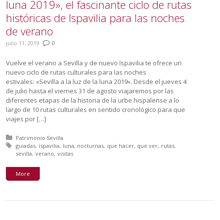
luna 2019», el fascinante ciclo de rutas
históricas de Ispavilia para las noches
de verano
julio 11, 2019
0
Vuelve el verano a Sevilla y de nuevo Ispavilia te ofrece un
nuevo ciclo de rutas culturales para las noches
estivales: «Sevilla a la luz de la luna 2019». Desde el jueves 4
de julio hasta el viernes 31 de agosto viajaremos por las
diferentes etapas de la historia de la urbe hispalense a lo
largo de 10 rutas culturales en sentido cronológico para que
viajes por […]
Posted in:
Patrimonio Sevilla
Tagged with:
guiadas
ispavilia
luna
nocturnas
que hacer
que ver
rutas
sevilla
verano
visitas
More