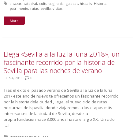
Tagged with:
alcazar
catedral
cultura
giralda
guiadas
hispalis
Historia
patrimonio
rutas
sevilla
visitas
More
Llega «Sevilla a la luz la luna 2018», un
fascinante recorrido por la historia de
Sevilla para las noches de verano
julio 4, 2018
0
Tras el éxito el pasado verano de Sevilla a la luz de la luna
2017 este año de nuevo te ofrecemos un fascinante recorrido
por la historia dela ciudad., llega, el nuevo ciclo de rutas
nocturnas de Ispavilia donde viajaremos a las etapas más
interesantes de la ciudad de Sevilla, desde la
propia fundación hace 3.000 años hasta el siglo XX. Un ciclo
[…]
Posted in:
Personajes de la ciudad