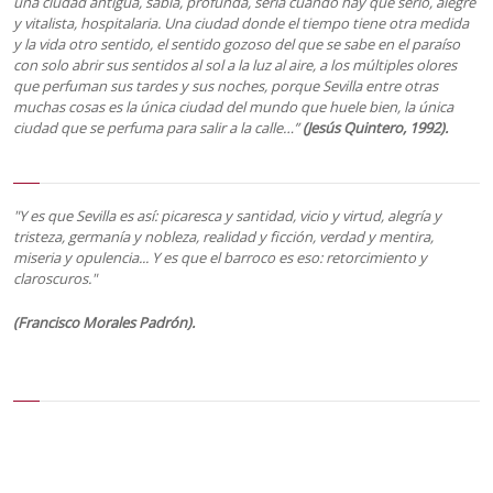
una ciudad antigua, sabia, profunda, seria cuando hay que serlo, alegre
y vitalista, hospitalaria. Una ciudad donde el tiempo tiene otra medida
y la vida otro sentido, el sentido gozoso del que se sabe en el paraíso
con solo abrir sus sentidos al sol a la luz al aire, a los múltiples olores
que perfuman sus tardes y sus noches, porque Sevilla entre otras
muchas cosas es la única ciudad del mundo que huele bien, la única
ciudad que se perfuma para salir a la calle…”
(Jesús Quintero, 1992).
"Y es que Sevilla es así: picaresca y santidad, vicio y virtud, alegría y
tristeza, germanía y nobleza, realidad y ficción, verdad y mentira,
miseria y opulencia... Y es que el barroco es eso: retorcimiento y
claroscuros."
(Francisco Morales Padrón).