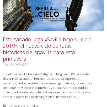
Este sábado llega «Sevilla bajo su cielo
2019», el nuevo ciclo de rutas
históricas de Ispavilia para esta
primavera
mayo 15, 2019
0
El cielo de Sevilla ha sido testigo a lo largo de 3.000 años del
devenir de la ciudad: fenicios, tartesos, cartagineses,
romanos, godos, árabes, castellanos, genoveses, judíos… un
cielo que ha visto pasar pueblos y culturas por una ciudad
imán que ha sido crisol de civilizaciones. Ahora con Ispavilia
tienes la oportunidad de viajar en el tiempo por la […]
Posted in:
Personajes de la ciudad