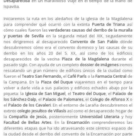
Desaparecida
en un maravilloso viaje en el tiempo de la mano de
Ispavilia.
Iniciaremos la ruta en los aledaños de la iglesia de la Magdalena
para comprender qué ocurrió con la extinta
Puerta de Triana
así
cómo cuales fueron las
verdaderas causas del derribo de la muralla
y puertas de Sevilla
en la segunda mitad del XIX, seguidamente
nos dirigiremos al desaparecido
Convento de San Pablo
dónde
descubriremos cómo era el convento dominico y las causas de su
derribo en los años 20 del S. XX, así como de los edificios
desaparecidos de la vecina
Plaza de la Magdalena
durante el
pasado siglo. Con ayuda de un completo
dossier de imágenes
iremos
rescatando un gran número de edificios únicos de la ciudad como
fueron el
Teatro San Fernando,
el
Café París
o la
Farmacia Central
de
la Campana. En la
Plaza del Duque
viajaremos en el tiempo para
volver a darle vida a sus palacios y edificios echados abajo por la
piqueta: la
Iglesia de San Miguel
, el
Teatro del Duque
, el
Palacio de
los Sánchez-Dalp
, el
Palacio de Palomares
, el
Colegio de Alfonso X
o
el
Palacio de los Cavaleri
. En el entorno de Laraña descubriremos el
extinto
colegio jesuítico de Villasís
así como el desaparecido hogar de
la
Compañía de Jesús
, posteriormente
Universidad Literaria
y hoy
Facultad de Bellas Artes
. En la
Encarnación
comprenderemos las
diferentes etapas que ha ido atravesando este céntrico espacio de
la ciudad desde el derribo del convento de la Encarnación por parte