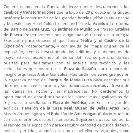
Comenzaremos en la Puerta de Jerez donde descubriremos los
cambios y transformaciones
que la Expo del 29 provocó en la ciudad
histórica: la construcción de los grandes
hoteles
(Alfonso XIII, Cristina
y Majestic -hoy Hotel Colón-), el ensanche de la
Avenida
, la reforma
del
Barrio de Santa Cruz
, los
Jardines de Murillo
o el Paseo
Catalina
de Ribera
. Posteriormente nos dirigiremos al recinto de la antigua
Exposición para conocer el que fuera
Teatro y el Casino de la
Exposición
. Posteriormente, y con ayuda del mapa original de la
exposición, iremos descubriendo los edificios y monumentos de
mayor interés, accediendo al interior del recinto por una de sus
puertas para deleitarnos con el análisis arquitectónico y las
curiosidades que nos ofrece la
Plaza de España
, obra cumbre del
insigne arquitecto Aníbal González. Más tarde nos sumergiremos en
la sugestiva noche del
Parque de María Luisa
para descubrir sus
rincones con mayor encanto y sus
románticos secretos
al fresco de
las damas de noche y las madreselvas. No perderemos la
oportunidad de descubrir una de las plazas más significativas del
regionalismo sevillano: la
Plaza de América
, con sus tres grandes
edificios:
Pabellón de la Casa Real
,
Museo de Bellas Artes
(hoy
Museo Arqueológico) y el
Pabellón de Arte Antiguo
(Palacio Mudéjar)
con sus diferentes estilos historicistas. Seguiremos paseando por la
el recinto de la exposición para descubrir cantidad de curiosidades y
edificios perdidos, además de conocer pabellones originales, como