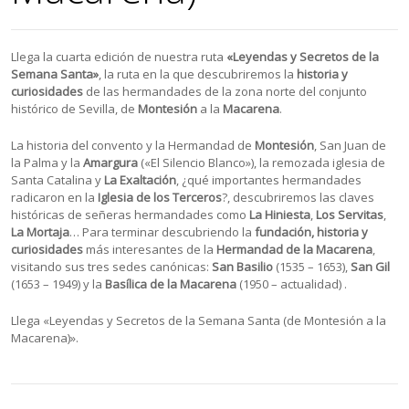
Llega la cuarta edición de nuestra ruta
«Leyendas y Secretos de la
Semana Santa»
, la ruta en la que descubriremos la
historia y
curiosidades
de las hermandades de la zona norte del conjunto
histórico de Sevilla, de
Montesión
a la
Macarena
.
La historia del convento y la Hermandad de
Montesión
, San Juan de
la Palma y la
Amargura
(«El Silencio Blanco»), la remozada iglesia de
Santa Catalina y
La Exaltación
, ¿qué importantes hermandades
radicaron en la
Iglesia de los Terceros
?, descubriremos las claves
históricas de señeras hermandades como
La Hiniesta
,
Los Servitas
,
La Mortaja
… Para terminar descubriendo la
fundación, historia y
curiosidades
más interesantes de la
Hermandad de la Macarena
,
visitando sus tres sedes canónicas:
San Basilio
(1535 – 1653),
San Gil
(1653 – 1949) y la
Basílica de la Macarena
(1950 – actualidad) .
Llega «Leyendas y Secretos de la Semana Santa (de Montesión a la
Macarena)».