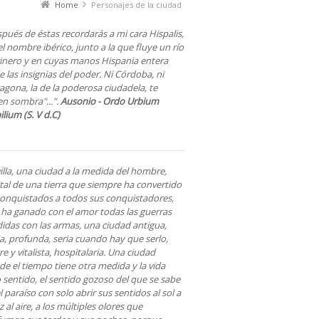
Home
Personajes de la ciudad
pués de éstas recordarás a mi cara Hispalis,
el nombre ibérico, junto a la que fluye un río
inero y en cuyas manos Hispania entera
 las insignias del poder. Ni Córdoba, ni
agona, la de la poderosa ciudadela, te
n sombra"...".
Ausonio - Ordo Urbium
lium (S. V d.C)
illa, una ciudad a la medida del hombre,
tal de una tierra que siempre ha convertido
conquistados a todos sus conquistadores,
 ha ganado con el amor todas las guerras
idas con las armas, una ciudad antigua,
a, profunda, seria cuando hay que serlo,
re y vitalista, hospitalaria. Una ciudad
e el tiempo tiene otra medida y la vida
 sentido, el sentido gozoso del que se sabe
l paraíso con solo abrir sus sentidos al sol a
uz al aire, a los múltiples olores que