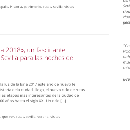
per
Sevi
spalis
Historia
patrimonio
rutas
sevilla
visitas
ciud
ciud
(Jes
"Y e
luna 2018», un fascinante
vici
e Sevilla para las noches de
nobl
mise
reto
(Fra
 la luz de la luna 2017 este año de nuevo te
toria dela ciudad., llega, el nuevo ciclo de rutas
 las etapas más interesantes de la ciudad de
00 años hasta el siglo XX. Un ciclo […]
r
que ver
rutas
sevilla
verano
visitas