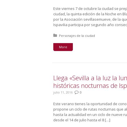
Este viernes 7 de octubre la ciudad se prep
ciudad, la quinta edición de la Noche en 
por la Asociación sevillasemueve, de la q
Ispavilia participa por segundo año conse
Posted in:
Personajes de la ciudad
More
Llega «Sevilla a la luz la lu
históricas nocturnas de Isp
julio 11, 2016
0
Este verano tienes la oportunidad de conoce
propone un ciclo de rutas nocturnas que a
hasta la actualidad en un ciclo de nueve r
desde el 14 de julio hasta el 8 […]