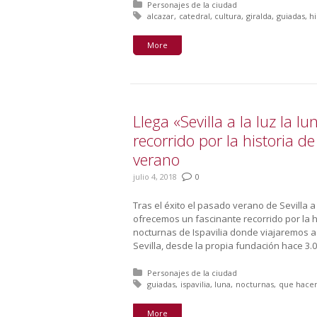
Posted in:
Personajes de la ciudad
Tagged with:
alcazar
catedral
cultura
giralda
guiadas
hi
More
Llega «Sevilla a la luz la 
recorrido por la historia d
verano
julio 4, 2018
0
Tras el éxito el pasado verano de Sevilla a
ofrecemos un fascinante recorrido por la his
nocturnas de Ispavilia donde viajaremos a
Sevilla, desde la propia fundación hace 3.0
Posted in:
Personajes de la ciudad
Tagged with:
guiadas
ispavilia
luna
nocturnas
que hace
More