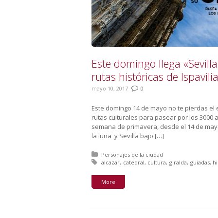
Este domingo llega «Sevilla 
rutas históricas de Ispavil
mayo 10, 2017
0
Este domingo 14 de mayo no te pierdas el es
rutas culturales para pasear por los 3000 a
semana de primavera, desde el 14 de mayo al
la luna y Sevilla bajo […]
Posted in:
Personajes de la ciudad
Tagged with:
alcazar
catedral
cultura
giralda
guiadas
hi
More