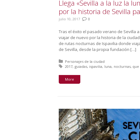
Llega «Sevilla a la luz la l
por la historia de Sevilla 
julio 10, 2017
0
Tras el éxito el pasado verano de Sevilla a
viajar de nuevo por la historia de la ciudad.,
de rutas nocturnas de Ispavilia donde via
de Sevilla, desde la propia fundación […]
Posted in:
Personajes de la ciudad
Tagged with:
2017
guiadas
ispavilia
luna
nocturnas
que
More