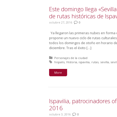
Este domingo llega «Sevilla
de rutas históricas de Ispav
octubre 27, 2016
0
Ya llegaron las primeras nubes en forma de
propone un nuevo ciclo de rutas culturales
todos los domingos de otoño en horario de
diciembre. Tras el éxito […]
Posted in:
Personajes de la ciudad
Tagged with:
hispalis
Historia
ispavilia
rutas
sevilla
sevi
More
Ispavilia, patrocinadores o
2016
octubre 3, 2016
0