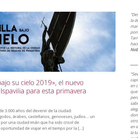
"Des
la d
mar
pone
Tarr
hace
Nobi
“Sev
capi
bajo su cielo 2019», el nuevo
en 
e Ispavilia para esta primavera
que
perd
sabi
aleg
o de 3.000 años del devenir de la ciudad:
dond
 godos, árabes, castellanos, genoveses, judíos… un
otro
s por una ciudad imán que ha sido crisol de
en e
a oportunidad de viajar en el tiempo por la […]
la l